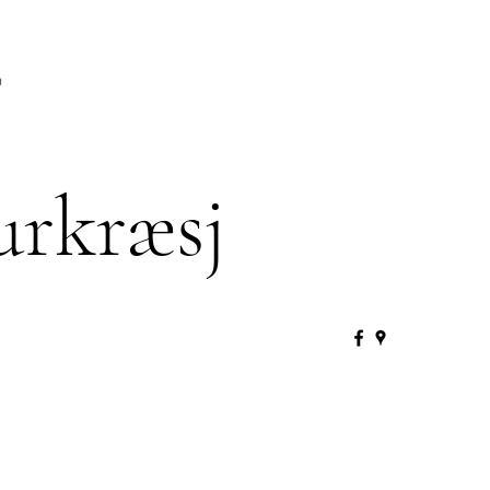
urkræsj