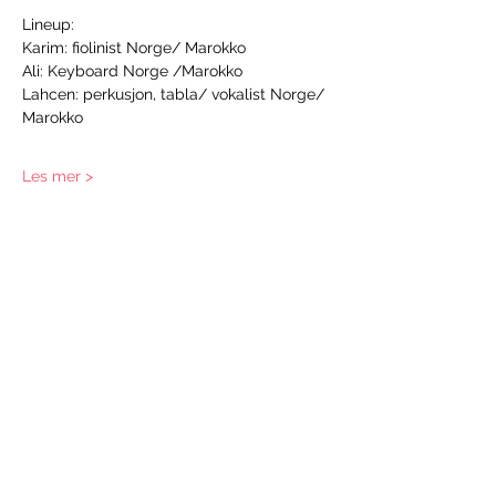
Lineup:
Karim: fiolinist Norge/ Marokko 
Ali: Keyboard Norge /Marokko
Lahcen: perkusjon, tabla/ vokalist Norge/ 
Marokko
Les mer >
Del på sosiale medier
Abonneringsskjema